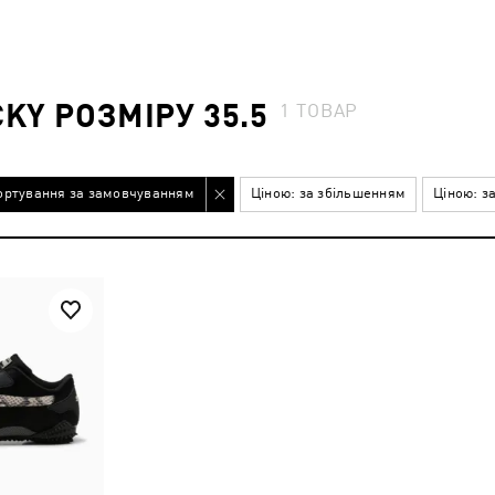
KY РОЗМІРУ 35.5
1
ТОВАР
ортування за замовчуванням
Ціною: за збільшенням
Ціною: з