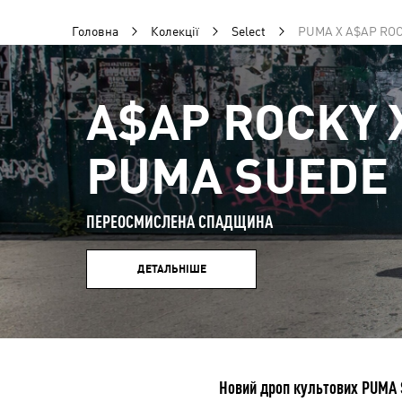
Головна
Колекції
Select
PUMA X A$AP RO
A$AP ROCKY 
PUMA SUEDE 
ПЕРЕОСМИСЛЕНА СПАДЩИНА
ДЕТАЛЬНІШЕ
Новий дроп культових PUMA 