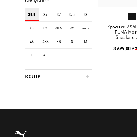
Скинути все
35.5
36
37
37.5
38
Кросівки A$A
38.5
39
40.5
42
44.5
PUMA Mos
Sneakers 
46
XXS
XS
S
M
3 699,00 ₴
7
L
XL
КОЛІР