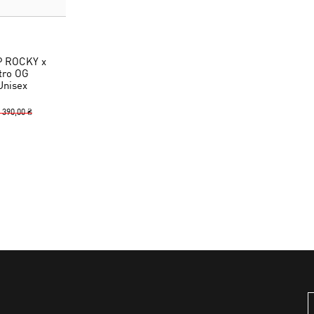
P ROCKY x
tro OG
Unisex
 390,00 ₴