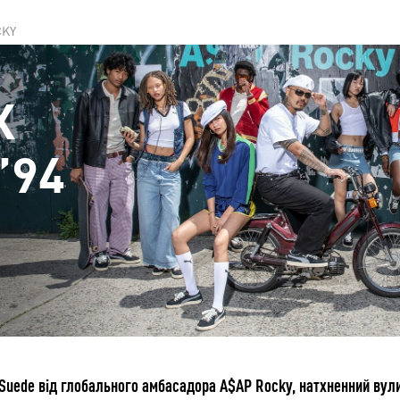
CKY
X
’94
Suede від глобального амбасадора A$AP Rocky, натхненний ву