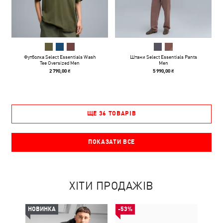
Футболка Select Essentials Wash
Штани Select Essentials Pants
Tee Oversized Men
Men
2 790,00 ₴
5 990,00 ₴
ЩЕ 36 ТОВАРІВ
ПОКАЗАТИ ВСЕ
ХІТИ ПРОДАЖІВ
НОВИНКА
-53%
НОВ