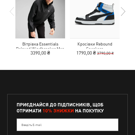
Вітрівка Essentials
Кросівки Rebound
К
Relaxed Windbreaker Men
Sneakers
3390,00 ₴
1790,00 ₴
3790,00 ₴
ПРИЄДНАЙСЯ ДО ПІДПИСНИКІВ, ЩОБ
ОТРИМАТИ
10% ЗНИЖКИ
НА ПОКУПКУ
Введіть E-mail