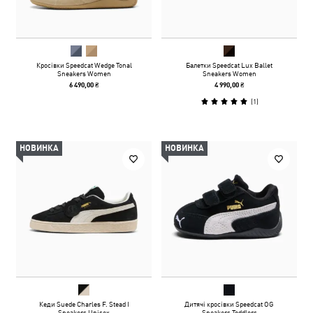
Кросівки Speedcat Wedge Tonal
Балетки Speedcat Lux Ballet
Sneakers Women
Sneakers Women
6 490,00 ₴
4 990,00 ₴
(
1
)
НОВИНКА
НОВИНКА
Кеди Suede Charles F. Stead I
Дитячі кросівки Speedcat OG
Sneakers Unisex
Sneakers Toddlers