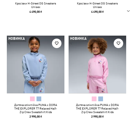
Кросівки H-Street OG Sneakers
Кросівки H-Street OG Sneakers
Unisex
Unisex
4 490,00 ₴
4 490,00 ₴
НОВИНКА
НОВИНКА
Дитяча олімпійка PUMA x DORA
Дитяча олімпійка PUMA x DORA
THE EXPLORER T7 Relaxed Half-
THE EXPLORER T7 Relaxed Half-
Zip Crew Sweatshirt Kids
Zip Crew Sweatshirt Kids
2 990,00 ₴
2 990,00 ₴