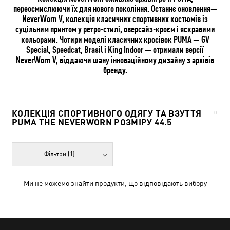
переосмислюючи їх для нового покоління. Останнє оновлення—
NeverWorn V, колекція класичних спортивних костюмів із
суцільним принтом у ретро-стилі, оверсайз-кроєм і яскравими
кольорами. Чотири моделі класичних кросівок PUMA — GV
Special, Speedcat, Brasil і King Indoor — отримали версії
NeverWorn V, віддаючи шану інноваційному дизайну з архівів
бренду.
КОЛЕКЦІЯ СПОРТИВНОГО ОДЯГУ ТА ВЗУТТЯ
0
PUMA THE NEVERWORN РОЗМІРУ 44.5
Фільтри
(1)
Ми не можемо знайти продукти, що відповідають вибору