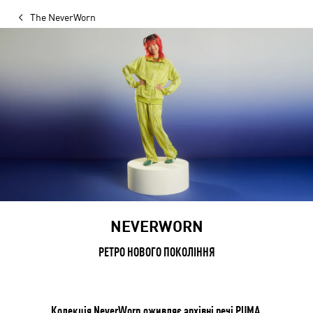
The NeverWorn
NEVERWORN
РЕТРО НОВОГО ПОКОЛІННЯ
Колекція NeverWorn оживляє архівні речі PUMA,