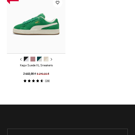
Кеди Suede XL Sneakers
5 290,00 ₴
2 640,00 ₴
(
28
)