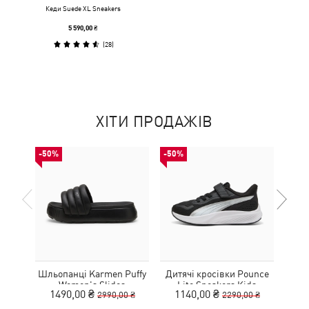
Кеди Suede XL Sneakers
5 590,00 ₴
(
28
)
ХІТИ ПРОДАЖІВ
-50%
-50%
-50%
Шльопанці Karmen Puffy
Дитячі кросівки Pounce
Дитя
Women's Slides
Lite Sneakers Kids
L
1490,00 ₴
1140,00 ₴
1
2990,00 ₴
2290,00 ₴