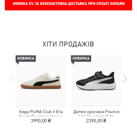
ЗНИЖКА
5%
ТА БЕЗКОШТОВНА ДОСТАВКА ПРИ ОПЛАТІ ОНЛАЙН
ХІТИ ПРОДАЖІВ
НОВИНКА
НОВИНКА
НОВ
Кеди PUMA Club II Era
Дитячі кросівки Pounce
Дитя
Suede Sneakers Unisex
Lite Sneakers Kids
L
3990,00 ₴
2390,00 ₴