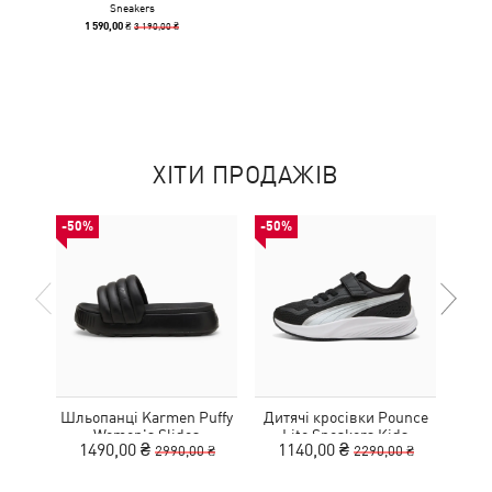
Sneakers
3 190,00 ₴
1 590,00 ₴
ХІТИ ПРОДАЖІВ
-50%
-50%
-50%
Шльопанці Karmen Puffy
Дитячі кросівки Pounce
Дитя
Women's Slides
Lite Sneakers Kids
L
1490,00 ₴
1140,00 ₴
1
2990,00 ₴
2290,00 ₴