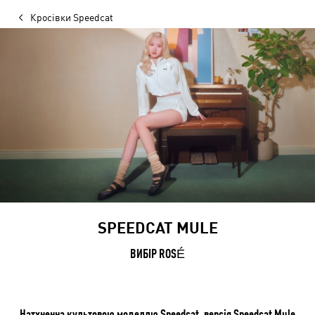
Кросівки Speedcat
SPEEDCAT MULE
ВИБІР ROSÉ
Натхненна культовою моделлю Speedcat, версія Speedcat Mule