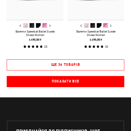
Балетки Speedcat Ballet Suede
Балетки Speedcat Ballet Suede
Shoes Women
Shoes Women
4 490,00 ₴
4 490,00 ₴
(
3
)
(
3
)
ЩЕ 36 ТОВАРІВ
ПОКАЗАТИ ВСЕ
ПРИЄДНАЙСЯ ДО ПІДПИСНИКІВ, ЩОБ