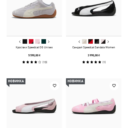
Кросівки Speedcat OG Unisex
Сандалі Speedcat Sandals Women
5 590,00 ₴
3 990,00 ₴
(
13
)
(
1
)
НОВИНКА
НОВИНКА