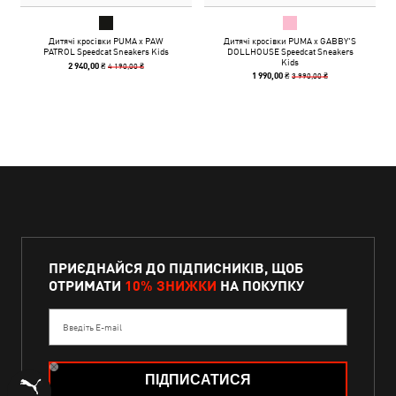
Дитячі кросівки PUMA x PAW
Дитячі кросівки PUMA x GABBY'S
PATROL Speedcat Sneakers Kids
DOLLHOUSE Speedcat Sneakers
Kids
4 190,00 ₴
2 940,00 ₴
3 990,00 ₴
1 990,00 ₴
ПРИЄДНАЙСЯ ДО ПІДПИСНИКІВ, ЩОБ
ОТРИМАТИ
10% ЗНИЖКИ
НА ПОКУПКУ
Введіть E-mail
ПІДПИСАТИСЯ