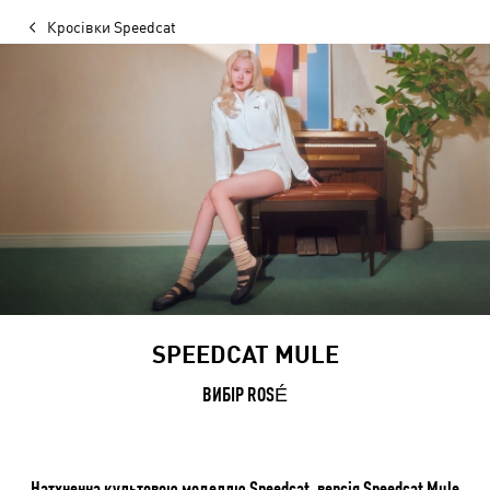
Кросівки Speedcat
SPEEDCAT MULE
ВИБІР ROSÉ
Натхненна культовою моделлю Speedcat, версія Speedcat Mule