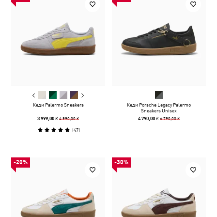
Кеди Palermo Sneakers
Кеди Porsche Legacy Palermo
Sneakers Unisex
4 990,00 ₴
6 790,00 ₴
3 999,00 ₴
4 790,00 ₴
(
47
)
-20%
-30%