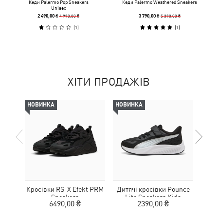
Кеди Palermo Pop Sneakers
Кеди Palermo Weathered Sneakers
Unisex
4 990,00 ₴
5 390,00 ₴
2 490,00 ₴
3 790,00 ₴
(
1
)
(
1
)
ХІТИ ПРОДАЖІВ
НОВИНКА
НОВИНКА
НОВ
Кросівки RS-X Efekt PRM
Дитячі кросівки Pounce
Дитя
Sneakers
Lite Sneakers Kids
L
6490,00 ₴
2390,00 ₴