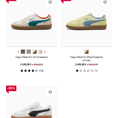
Кеди Palermo Lth Sneakers
Кеди Palermo Pop Sneakers
Unisex
4 990,00 ₴
4 990,00 ₴
2 490,00 ₴
2 490,00 ₴
(
18
)
(
1
)
-50%