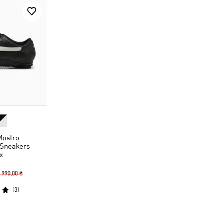
Mostro
Sneakers
x
 990,00 ₴
(
3
)