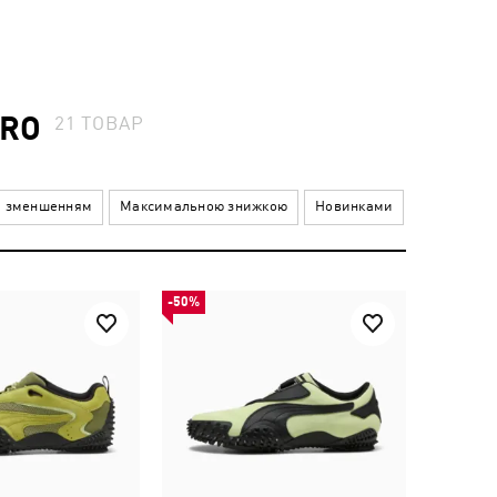
TRO
21
ТОВАР
а зменшенням
Максимальною знижкою
Новинками
-50%