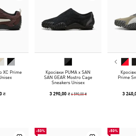
o XC Prime
Кросівки PUMA x SAN
Кросів
Unisex
SAN GEAR Mostro Cage
Prime Sn
Sneakers Unisex
0 ₴
3 290,00 ₴
3 240,
6 590,00 ₴
-50%
-50%