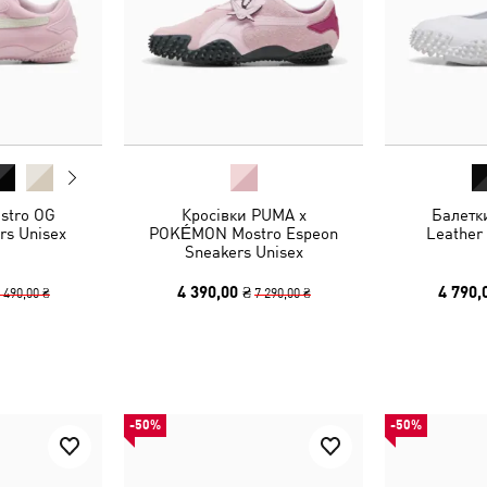
stro OG
Кросівки PUMA x
Балетк
rs Unisex
POKÉMON Mostro Espeon
Leather
Sneakers Unisex
4 390,00 ₴
4 790,
 490,00 ₴
7 290,00 ₴
-50%
-50%