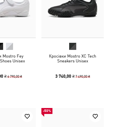
и Mostro Fey
Кросівки Mostro XC Tech
 Shoes Unisex
Sneakers Unisex
00 ₴
3 740,00 ₴
6 790,00 ₴
7 490,00 ₴
-50%