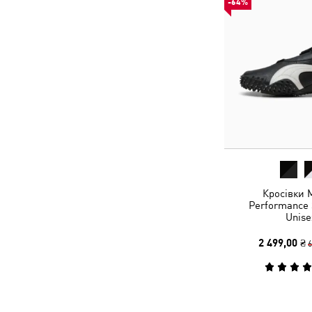
-64%
Кросівки 
Performance 
Unise
2 499,00 ₴
6