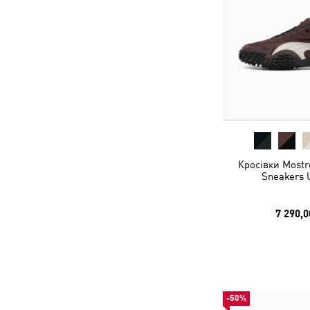
Кросівки Mostr
Sneakers 
7 290,0
-50%