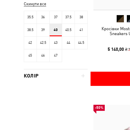
Скинути все
35.5
36
37
37.5
38
Кросівки Most
38.5
39
40
40.5
41
Sneakers 
42
42.5
43
44
44.5
5 140,00 ₴
7
45
46
47
КОЛІР
-50%