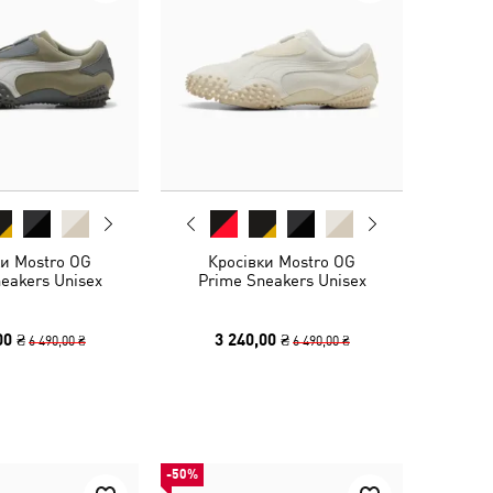
ки Mostro OG
Кросівки Mostro OG
eakers Unisex
Prime Sneakers Unisex
00 ₴
3 240,00 ₴
6 490,00 ₴
6 490,00 ₴
-50%