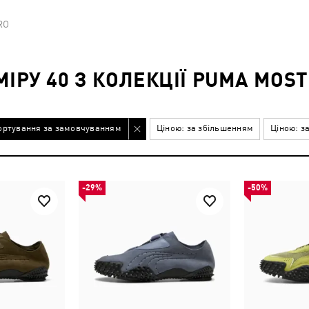
RO
ІРУ 40 З КОЛЕКЦІЇ PUMA MOS
ортування за замовчуванням
Ціною: за збільшенням
Ціною: з
-29%
-50%