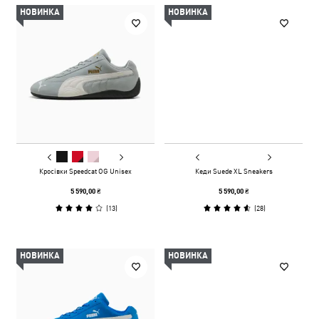
НОВИНКА
НОВИНКА
Кросівки Speedcat OG Unisex
Кеди Suede XL Sneakers
5 590,00 ₴
5 590,00 ₴
(
13
)
(
28
)
НОВИНКА
НОВИНКА