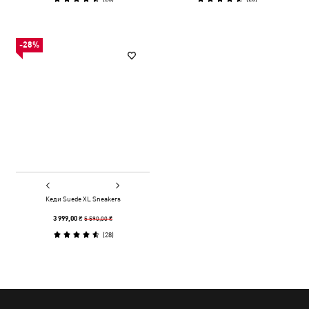
-28%
Кеди Suede XL Sneakers
5 590,00 ₴
3 999,00 ₴
(
28
)