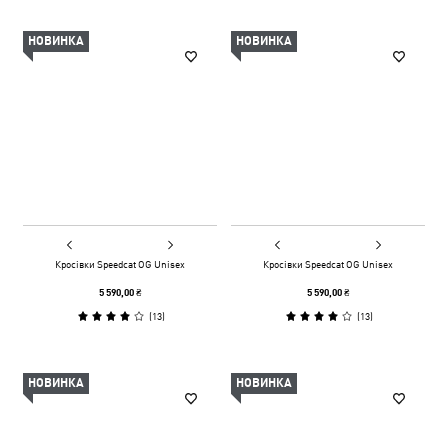
НОВИНКА
НОВИНКА
Кросівки Speedcat OG Unisex
Кросівки Speedcat OG Unisex
5 590,00 ₴
5 590,00 ₴
(
13
)
(
13
)
НОВИНКА
НОВИНКА