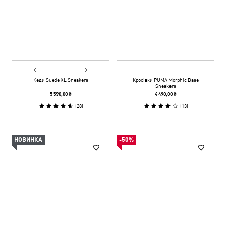
Кеди Suede XL Sneakers
Кросівки PUMA Morphic Base
Sneakers
5 590,00 ₴
4 490,00 ₴
(
28
)
(
13
)
НОВИНКА
-50%