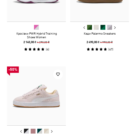
Кросівки PWR Hybrid Training
Кеди Palermo Sneakers
Shoes Women
4 290,00 ₴
4 990,00 ₴
2 140,00 ₴
2 490,00 ₴
(
4
)
(
47
)
-50%