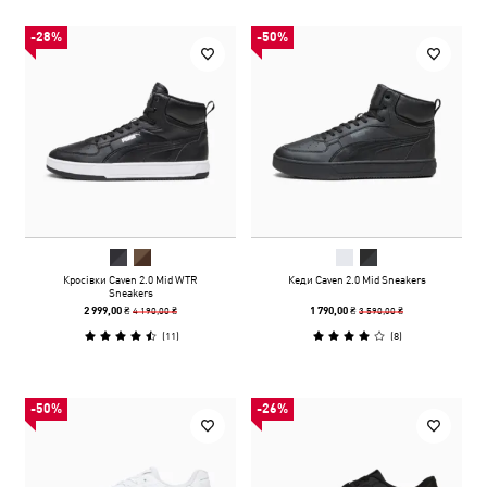
-28%
-50%
Кросівки Caven 2.0 Mid WTR
Кеди Caven 2.0 Mid Sneakers
Sneakers
4 190,00 ₴
3 590,00 ₴
2 999,00 ₴
1 790,00 ₴
(
11
)
(
8
)
-50%
-26%