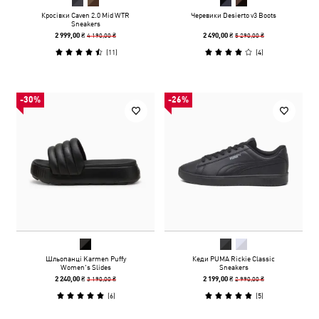
Кросівки Caven 2.0 Mid WTR
Черевики Desierto v3 Boots
Sneakers
4 190,00 ₴
5 290,00 ₴
2 999,00 ₴
2 490,00 ₴
(
11
)
(
4
)
-30%
-26%
Шльопанці Karmen Puffy
Кеди PUMA Rickie Classic
Women's Slides
Sneakers
3 190,00 ₴
2 990,00 ₴
2 240,00 ₴
2 199,00 ₴
(
6
)
(
5
)