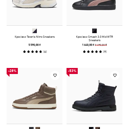
Кросівки Teveris Nitro Sneakers
Кросівки Smash 3.0 Mid WTR
Sneakers
3 490,00 ₴
5 590,00 ₴
1 640,00 ₴
(
6
)
(
9
)
-28%
-53%