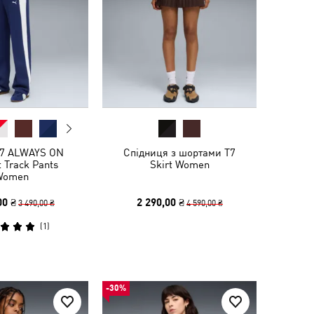
7 ALWAYS ON
Спідниця з шортами T7
t Track Pants
Skirt Women
Women
00 ₴
2 290,00 ₴
3 490,00 ₴
4 590,00 ₴
(
1
)
-30%