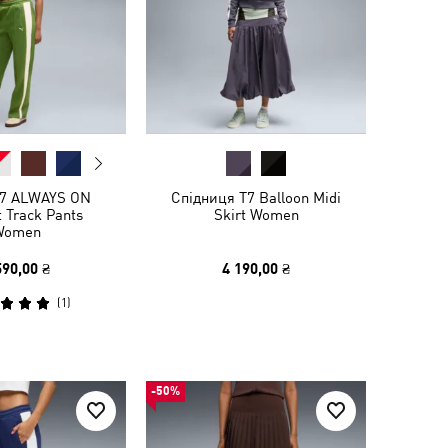
7 ALWAYS ON
Спідниця T7 Balloon Midi
t Track Pants
Skirt Women
Women
590,00 ₴
4 190,00 ₴
(
1
)
-50%