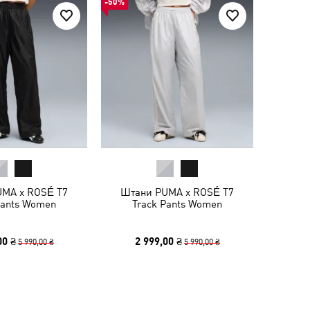
-50%
MA x ROSÉ T7
Штани PUMA x ROSÉ T7
Pants Women
Track Pants Women
00 ₴
2 999,00 ₴
5 990,00 ₴
5 990,00 ₴