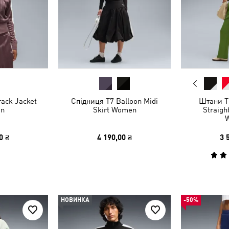
rack Jacket
Спідниця T7 Balloon Midi
Штани T
n
Skirt Women
Straigh
0 ₴
4 190,00 ₴
3 
НОВИНКА
-50%