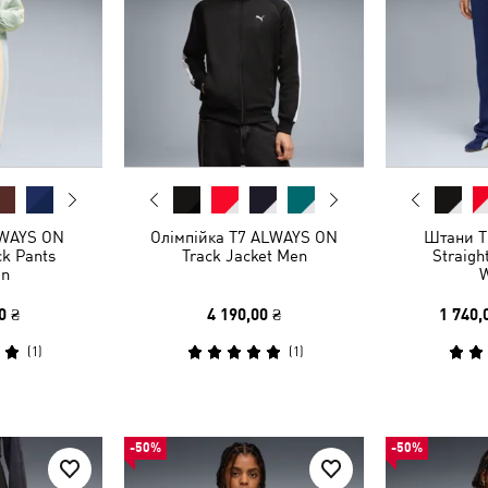
LWAYS ON
Олімпійка T7 ALWAYS ON
Штани T
ck Pants
Track Jacket Men
Straigh
n
0 ₴
4 190,00 ₴
1 740,
(
1
)
(
1
)
-50%
-50%