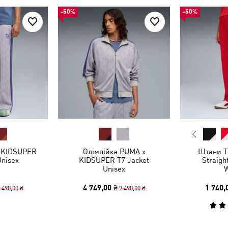
-50%
-50%
 KIDSUPER
Олімпійка PUMA x
Штани T
Unisex
KIDSUPER T7 Jacket
Straigh
Unisex
4 749,00 ₴
1 740,
 490,00 ₴
9 490,00 ₴