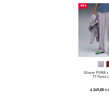
-50%
Штани PUMA x
T7 Pants 
4 249,00 ₴
8