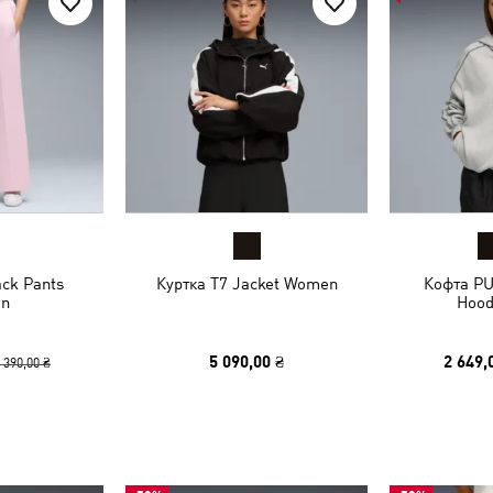
ck Pants
Куртка T7 Jacket Women
Кофта P
n
Hood
5 090,00 ₴
2 649,
 390,00 ₴