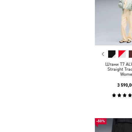
Штани T7 A
Straight Tra
Wome
3 590,0
-50%