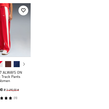
7 ALWAYS ON
t Track Pants
Women
00 ₴
3 490,00 ₴
(
1
)