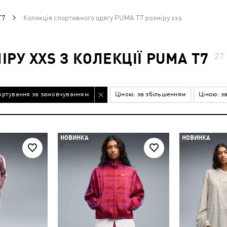
T7
Колекція спортивного одягу PUMA T7 розміру xxs
РУ XXS З КОЛЕКЦІЇ PUMA T7
27
ортування за замовчуванням
Ціною: за збільшенням
Ціною: з
НОВИНКА
НОВИНКА