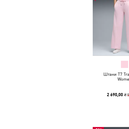
Штани T7 Tra
Wome
2 690,00 ₴
5