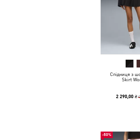
Спідниця з ш
Skirt W
2 290,00 ₴
4
-50%