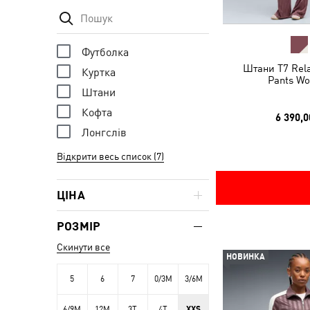
Футболка
Штани T7 Rela
Куртка
Pants W
Штани
Кофта
6 390,0
Лонгслів
Відкрити весь список (7)
ЦІНА
РОЗМІР
Скинути все
НОВИНКА
5
6
7
0/3M
3/6M
6/9M
12M
3T
4T
XXS