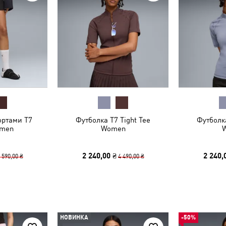
ортами T7
Футболка T7 Tight Tee
Футболка
omen
Women
2 240,00 ₴
2 240,
 590,00 ₴
4 490,00 ₴
НОВИНКА
-50%