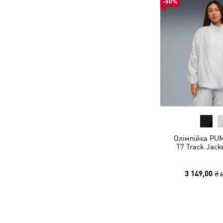
-50%
Олімпійка PU
T7 Track Jac
3 149,00 ₴
6