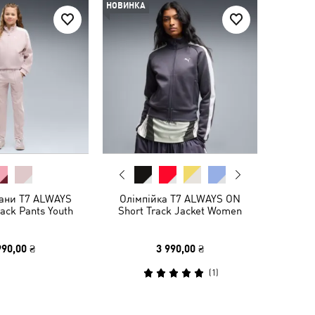
НОВИНКА
тани T7 ALWAYS
Олімпійка T7 ALWAYS ON
ack Pants Youth
Short Track Jacket Women
990,00 ₴
3 990,00 ₴
(
1
)