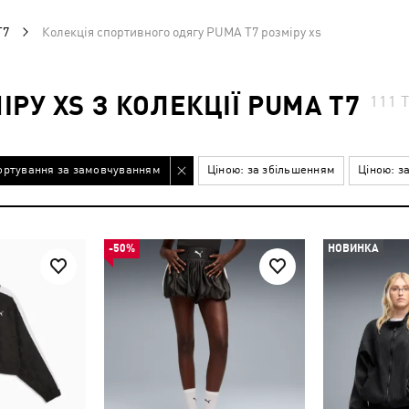
T7
Колекція спортивного одягу PUMA T7 розміру xs
РУ XS З КОЛЕКЦІЇ PUMA T7
111
ортування за замовчуванням
Ціною: за збільшенням
Ціною: з
-50%
НОВИНКА