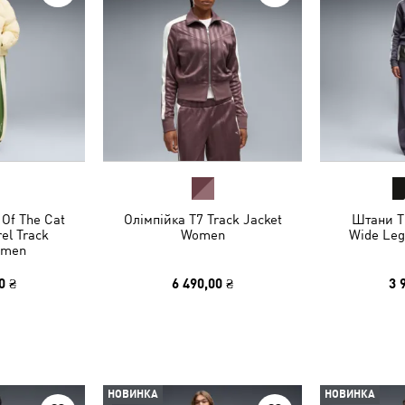
Of The Cat
Олімпійка T7 Track Jacket
Штани T
el Track
Women
Wide Le
omen
0 ₴
6 490,00 ₴
3 
НОВИНКА
НОВИНКА