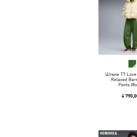
Штани T7 Love 
Relaxed Barr
Pants W
4 790,0
НОВИНКА