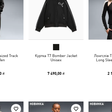
ized Track
Куртка T7 Bomber Jacket
Лонгслів T
Men
Unisex
Long Sle
0 ₴
7 490,00 ₴
2 
НОВИНКА
НОВИНКА