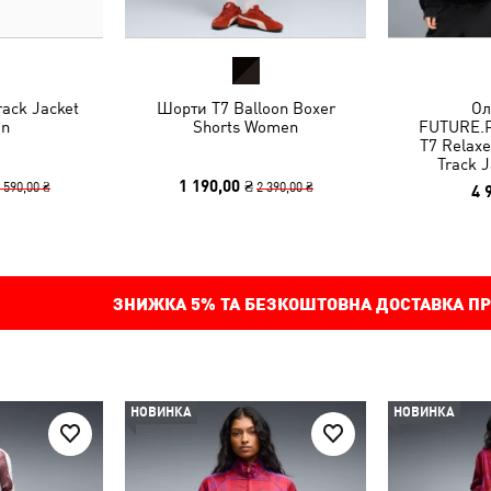
rack Jacket
Шорти T7 Balloon Boxer
Ол
n
Shorts Women
FUTURE.
T7 Relaxe
Track J
1 190,00 ₴
 590,00 ₴
2 390,00 ₴
4 
ЗНИЖКА
5%
ТА БЕЗКОШТОВНА ДОСТАВКА ПР
НОВИНКА
НОВИНКА