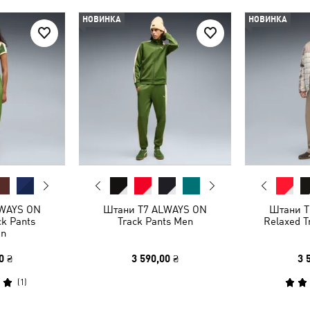
НОВИНКА
НОВИНКА
LWAYS ON
Штани T7 ALWAYS ON
Штани T
ck Pants
Track Pants Men
Relaxed T
n
0 ₴
3 590,00 ₴
3 
(
1
)