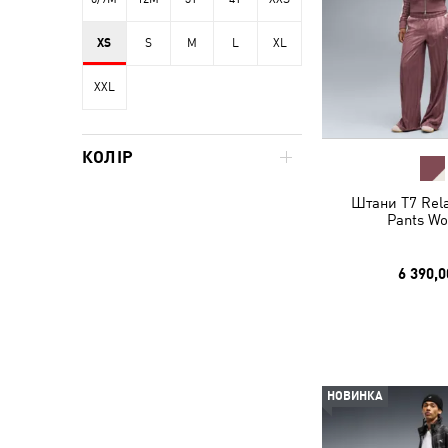
XS
S
M
L
XL
XXL
КОЛІР
Штани T7 Rela
Pants W
6 390,0
НОВИНКА