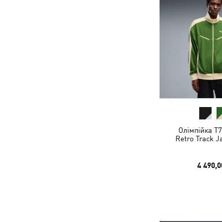
Олімпійка T7
Retro Track J
4 490,0