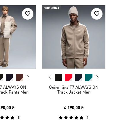
НОВИНКА
7 ALWAYS ON
Олімпійка T7 ALWAYS ON
rack Pants Men
Track Jacket Men
590,00 ₴
4 190,00 ₴
(
1
)
(
1
)