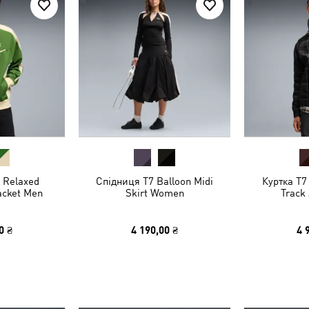
 Relaxed
Спідниця T7 Balloon Midi
Куртка T7
acket Men
Skirt Women
Track
0 ₴
4 190,00 ₴
4 