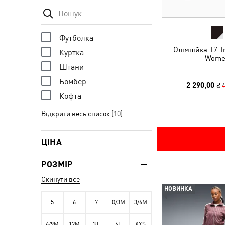
Футболка
Олімпійка T7 T
Куртка
Wome
Штани
Бомбер
2 290,00 ₴
4
Кофта
Відкрити весь список (10)
ЦІНА
РОЗМІР
Скинути все
НОВИНКА
5
6
7
0/3M
3/6M
6/9M
12M
3T
4T
XXS