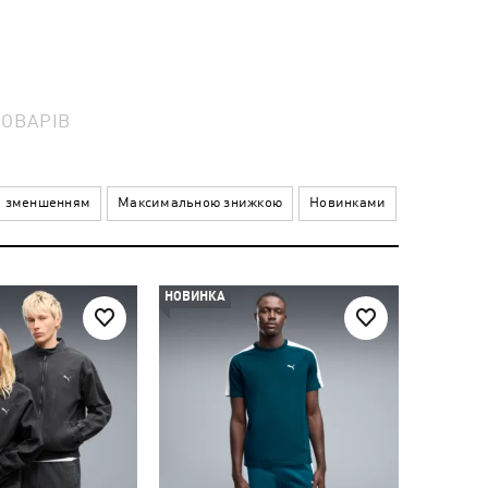
ТОВАРІВ
а зменшенням
Максимальною знижкою
Новинками
НОВИНКА