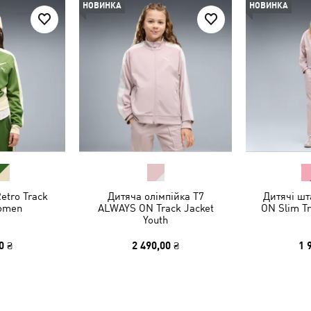
НОВИНКА
НОВИНКА
etro Track
Дитяча олімпійка T7
Дитячі ш
omen
ALWAYS ON Track Jacket
ON Slim Tr
Youth
0 ₴
2 490,00 ₴
1 