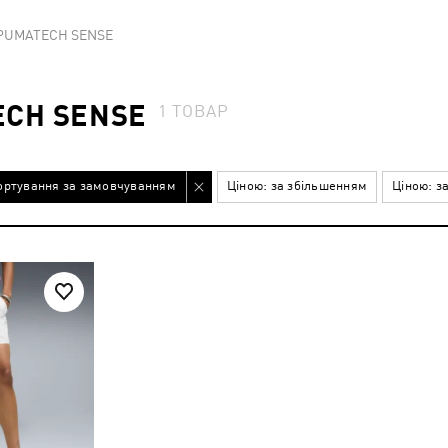
у PUMATECH SENSE
ECH SENSE
1
ТОВАР
ортування за замовчуванням
Ціною: за збільшенням
Ціною: з