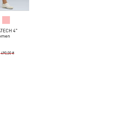
TECH 4"
omen
 490,00 ₴