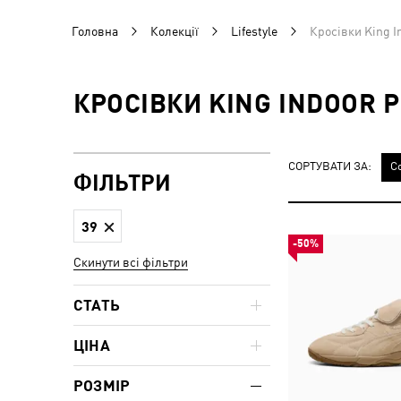
Головна
Колекції
Lifestyle
Кросівки King I
КРОСІВКИ KING INDOOR Р
СОРТУВАТИ ЗА:
С
ФІЛЬТРИ
39
-50%
Скинути всі фільтри
СТАТЬ
ЦІНА
РОЗМІР