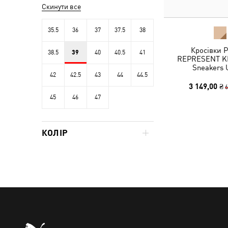
Скинути все
35.5
36
37
37.5
38
Кросівки 
38.5
39
40
40.5
41
REPRESENT KI
Sneakers 
42
42.5
43
44
44.5
3 149,00 ₴
6
45
46
47
КОЛІР