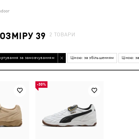
ndoor
ОЗМІРУ 39
2
ТОВАРИ
ортування за замовчуванням
Ціною: за збільшенням
Ціною: з
-30%