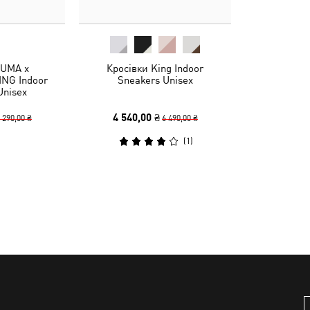
PUMA x
Кросівки King Indoor
NG Indoor
Sneakers Unisex
Unisex
4 540,00 ₴
 290,00 ₴
6 490,00 ₴
(
1
)