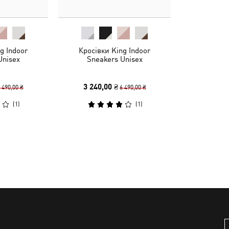
g Indoor
Кросівки King Indoor
Unisex
Sneakers Unisex
3 240,00 ₴
 490,00 ₴
6 490,00 ₴
(
1
)
(
1
)