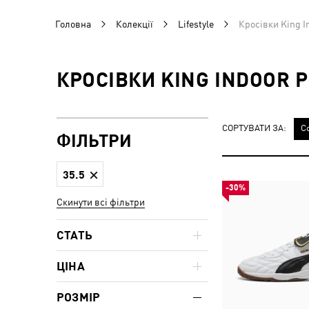
Головна
Колекції
Lifestyle
Кросівки King I
КРОСІВКИ KING INDOOR Р
СОРТУВАТИ ЗА:
С
ФІЛЬТРИ
35.5
-30%
Скинути всі фільтри
СТАТЬ
ЦІНА
РОЗМІР