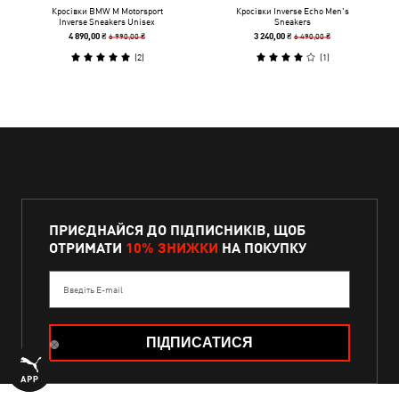
Кросівки BMW M Motorsport
Кросівки Inverse Echo Men's
Inverse Sneakers Unisex
Sneakers
6 990,00 ₴
6 490,00 ₴
4 890,00 ₴
3 240,00 ₴
(
2
)
(
1
)
ПРИЄДНАЙСЯ ДО ПІДПИСНИКІВ, ЩОБ
ОТРИМАТИ
10% ЗНИЖКИ
НА ПОКУПКУ
Введіть E-mail
ПІДПИСАТИСЯ