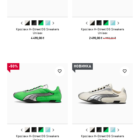
Кросівки H-Street OG Sneakers
Кросівки H-Street OG Sneakers
Unisex
Unisex
4 990,00 ₴
4 490,00 ₴
2 490,00 ₴
-50%
НОВИНКА
Кросівки H-Street OG Sneakers
Кросівки H-Street OG Sneakers
Unisex
Unisex