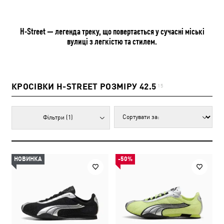
H-Street — легенда треку, що повертається у сучасні міські
вулиці з легкістю та стилем.
КРОСІВКИ H-STREET РОЗМІРУ 42.5
15
Фільтри
(1)
НОВИНКА
-50%