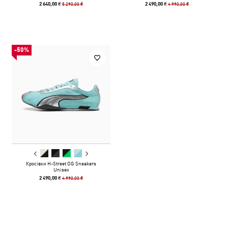
5 290,00 ₴
4 990,00 ₴
2 640,00 ₴
2 490,00 ₴
-50%
Кросівки H-Street OG Sneakers
Unisex
4 990,00 ₴
2 490,00 ₴