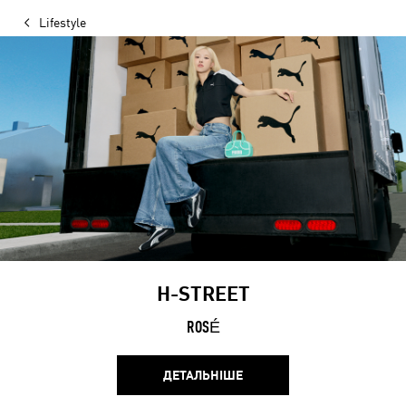
Lifestyle
H-STREET
ROSÉ
ДЕТАЛЬНІШЕ