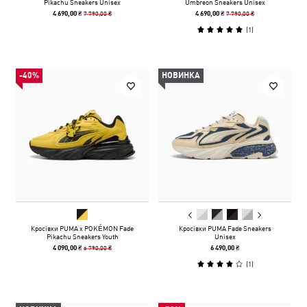
Pikachu Sneakers Unisex
Umbreon Sneakers Unisex
7 790,00 ₴
7 790,00 ₴
4 690,00 ₴
4 690,00 ₴
(
1
)
-40%
НОВИНКА
Кросівки PUMA x POKÉMON Fade
Кросівки PUMA Fade Sneakers
Pikachu Sneakers Youth
Unisex
6 790,00 ₴
4 090,00 ₴
6 490,00 ₴
(
1
)