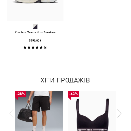
Кросівки Teveris Nitro Sneakers
5 590,00 ₴
(
6
)
ХІТИ ПРОДАЖІВ
-28%
-63%
-53%