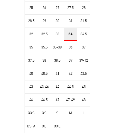
25
26
27
27.5
28
28.5
29
30
31
31.5
32
32.5
33
34
34.5
35
35.5
35-38
36
37
37.5
38
38.5
39
39-42
40
40.5
41
42
42.5
43
43-46
44
44.5
45
46
46.5
47
47-49
48
XXS
XS
S
M
L
OSFA
XL
XXL