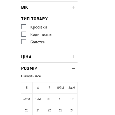
ВІК
ТИП ТОВАРУ
Кросівки
Кеди низькі
Балетки
ЦІНА
РОЗМІР
Скинути все
5
6
7
0/3M
3/6M
6/9M
12M
3T
4T
19
20
21
22
23
24