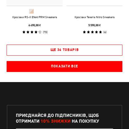
Кросівки RS-X Efekt PRM Sneakers
Кросівки Teveris Nitro Sneakers
6 490,00 ₴
5 590,00 ₴
(
70
)
(
6
)
ЩЕ 36 ТОВАРІВ
ПОКАЗАТИ ВСЕ
ПРИЄДНАЙСЯ ДО ПІДПИСНИКІВ, ЩОБ
ОТРИМАТИ
10% ЗНИЖКИ
НА ПОКУПКУ