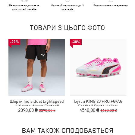
Безкоштовна доставка
Оплачуй частинами до 3
Безкоштовне повернення
при оплаті онлайн
платежів
ТОВАРИ З ЦЬОГО ФОТО
-29%
-30%
Шорти Individual Lightspeed
Бутси KING 20 PRO FG/AG
Ultimate Woven Football
Football Boots Unisex
2390,00 ₴
4540,00 ₴
3390,00 ₴
6490,00 ₴
Shorts Men
ВАМ ТАКОЖ СПОДОБАЄТЬСЯ