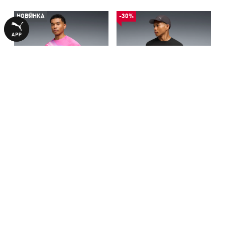
НОВИНКА
-30%
Футболка Individual
Футболка Run coolCELL Boxy
Lightspeed Liga Jersey Men
Running Tee Men
1990,00 ₴
2240,00 ₴
3190,00 ₴
БІЛЬШЕ З ЦІЄЇ КОЛЕКЦІЇ
-30%
НОВИНКА