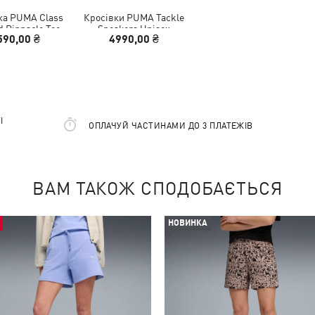
ка PUMA Class
Кросівки PUMA Tackle
d Pinnacle Tee
Sneakers Unisex
590,00 ₴
4990,00 ₴
Women
І
ОПЛАЧУЙ ЧАСТИНАМИ ДО 3 ПЛАТЕЖІВ
ВАМ ТАКОЖ СПОДОБАЄТЬСЯ
НОВИНКА