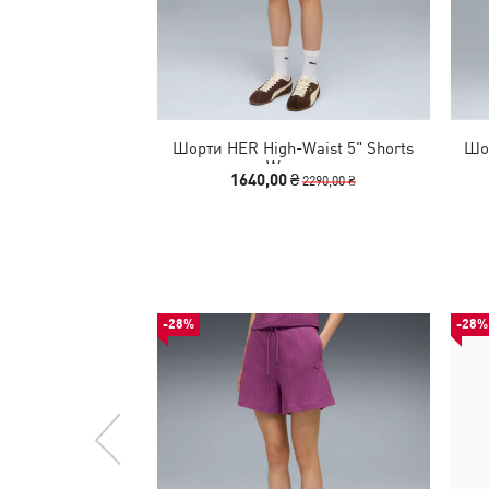
Шорти HER High-Waist 5" Shorts
Шор
Women
1640,00 ₴
2290,00 ₴
-28%
-28%