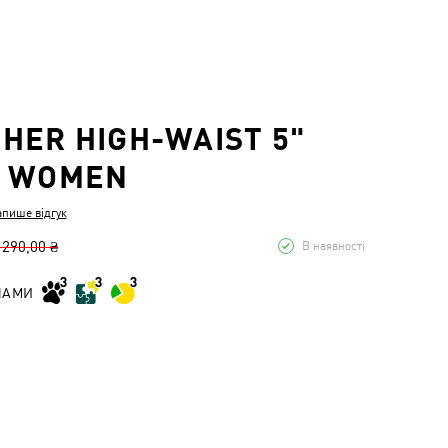
HER HIGH-WAIST 5"
S WOMEN
апише відгук
 290,00 ₴
В наявності
НАМИ