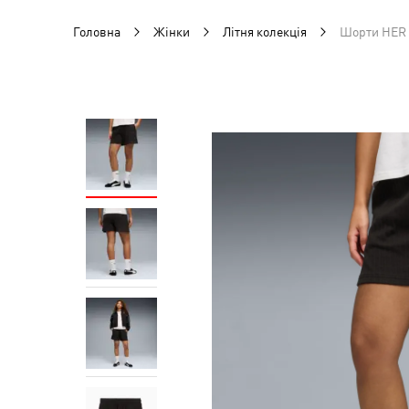
Головна
Жінки
Літня колекція
Шорти HER 