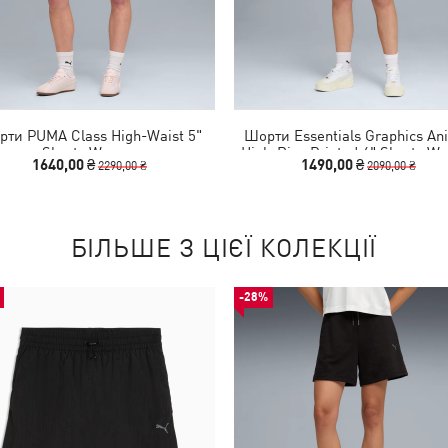
ти PUMA Class High-Waist 5"
Шорти Essentials Graphics An
Shorts Women
High-Rise Printed 4" Shorts W
1640,00 ₴
1490,00 ₴
2290,00 ₴
2090,00 ₴
БІЛЬШЕ З ЦІЄЇ КОЛЕКЦІЇ
-28%