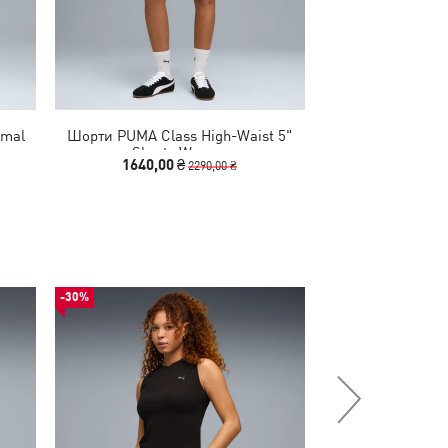
imal
Шорти PUMA Class High-Waist 5"
Шорти HER High
omen
Shorts Women
Wo
1640,00 ₴
1640,00
2290,00 ₴
-30%
-50%