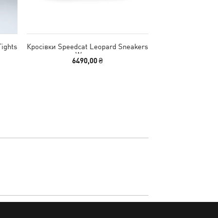
ights
Кросівки Speedcat Leopard Sneakers
Футболка SHAPEL
Women
Tee 
6490,00 ₴
2790