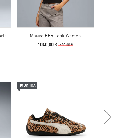
rts
Майка HER Tank Women
Штани HER High-
Wo
1040,00 ₴
1490,00
1490,00 ₴
НОВИНКА
НОВИНКА