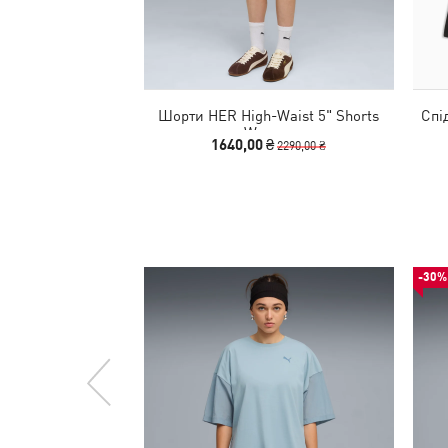
Шорти HER High-Waist 5" Shorts
Спі
Women
1640,00 ₴
2290,00 ₴
-30%