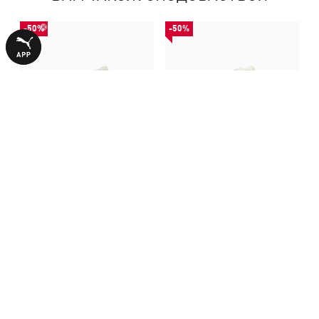
-50%
-50%
Кросівки H-Street
Кросівки H-Street Strap
Embroidery Sneakers Unisex
Sneakers Unisex
2490,00 ₴
2490,00 ₴
4990,00 ₴
4990,00 ₴
БІЛЬШЕ З ЦІЄЇ КОЛЕКЦІЇ
-50%
-30%