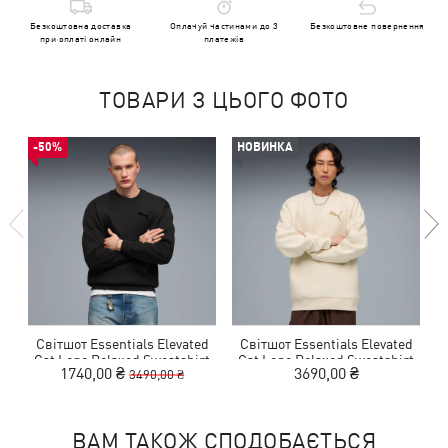
Безкоштовна доставка
Оплачуй частинами до 3
Безкоштовне повернення
при оплаті онлайн
платежів
ТОВАРИ З ЦЬОГО ФОТО
-50%
НОВИНКА
Світшот Essentials Elevated
Світшот Essentials Elevated
Cat Logo Relaxed Sweatshirt
Cat Logo Relaxed Sweatshirt
1740,00 ₴
3690,00 ₴
3490,00 ₴
Men
Men
ВАМ ТАКОЖ СПОДОБАЄТЬСЯ