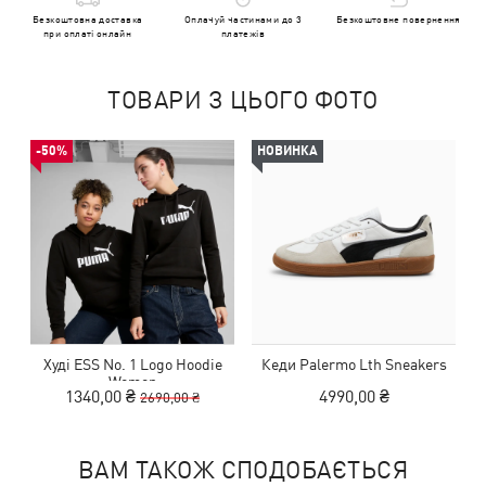
Безкоштовна доставка
Оплачуй частинами до 3
Безкоштовне повернення
при оплаті онлайн
платежів
ТОВАРИ З ЦЬОГО ФОТО
-50%
НОВИНКА
Худі ESS No. 1 Logo Hoodie
Кеди Palermo Lth Sneakers
Women
1340,00 ₴
4990,00 ₴
2690,00 ₴
ВАМ ТАКОЖ СПОДОБАЄТЬСЯ