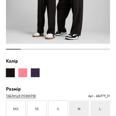
Колір
Розмір
ТАБЛИЦЯ РОЗМІРІВ
Арт.:
684979_01
XXS
XS
S
M
L