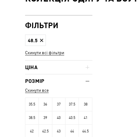
ФІЛЬТРИ
48.5
Скинути всі фільтри
ЦІНА
РОЗМІР
Скинути все
35.5
36
37
37.5
38
38.5
39
40
40.5
41
42
42.5
43
44
44.5