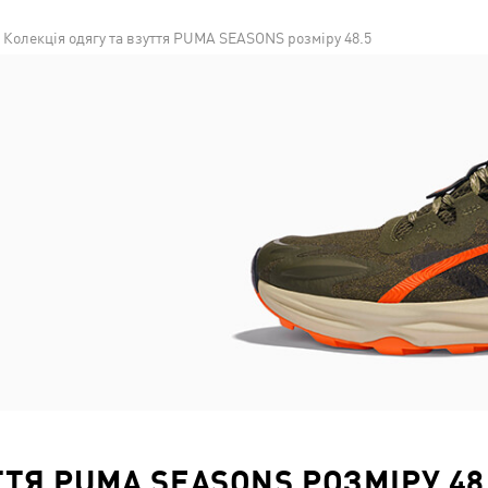
Колекція одягу та взуття PUMA SEASONS розміру 48.5
ТТЯ PUMA SEASONS РОЗМІРУ 48