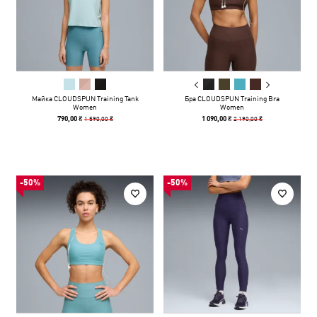
Майка CLOUDSPUN Training Tank
Бра CLOUDSPUN Training Bra
Women
Women
1 590,00 ₴
2 190,00 ₴
790,00 ₴
1 090,00 ₴
-50%
-50%