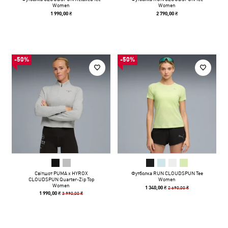
Women
Women
1 990,00 ₴
2 790,00 ₴
-50%
-50%
Світшот PUMA x HYROX
Футболка RUN CLOUDSPUN Tee
CLOUDSPUN Quarter-Zip Top
Women
Women
2 690,00 ₴
1 340,00 ₴
3 990,00 ₴
1 990,00 ₴