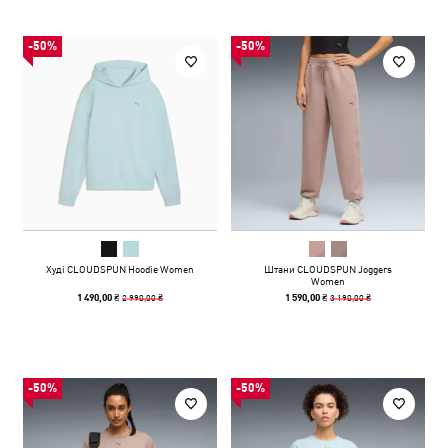
-50%
-50%
Худі CLOUDSPUN Hoodie Women
Штани CLOUDSPUN Joggers
Women
2 990,00 ₴
3 190,00 ₴
1 490,00 ₴
1 590,00 ₴
-50%
-50%