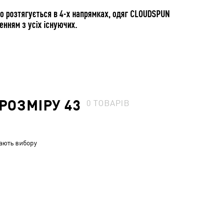
що розтягується в 4-х напрямках, одяг CLOUDSPUN
нням з усіх існуючих.
РОЗМІРУ 43
0
ТОВАРІВ
ають вибору