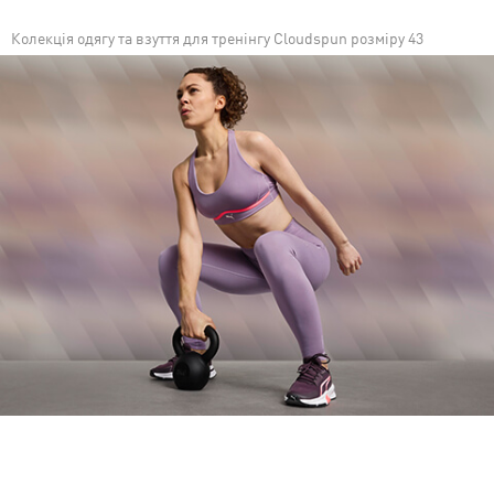
Колекція одягу та взуття для тренінгу Cloudspun розміру 43