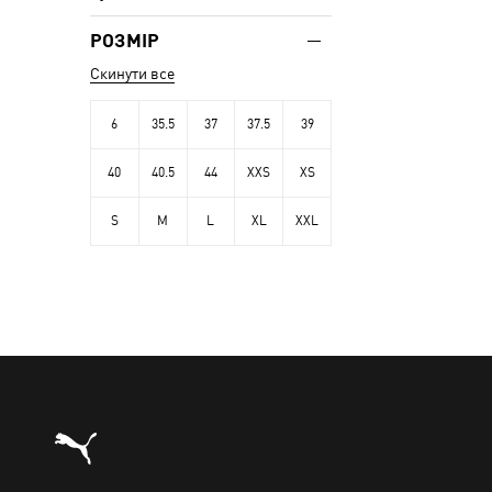
РОЗМІР
Скинути все
6
35.5
37
37.5
39
40
40.5
44
XXS
XS
S
M
L
XL
XXL