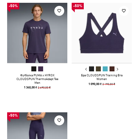
-50%
-50%
Футболка PUMA x HYROX
Бра CLOUDSPUN Training Bra
CLOUDSPUN ThermoAdapt Tee
Women
Men
2 190,00 ₴
1 090,00 ₴
2 690,00 ₴
1 340,00 ₴
-50%