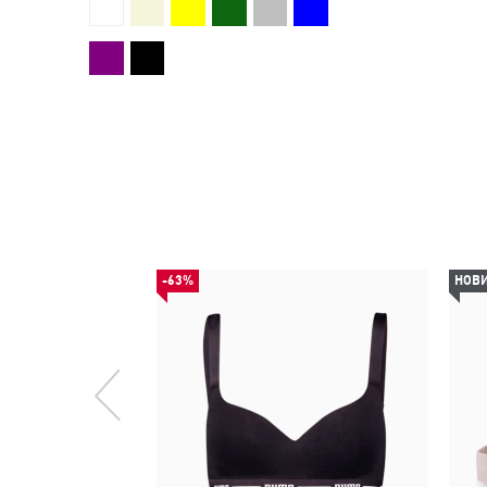
-63%
НОВ