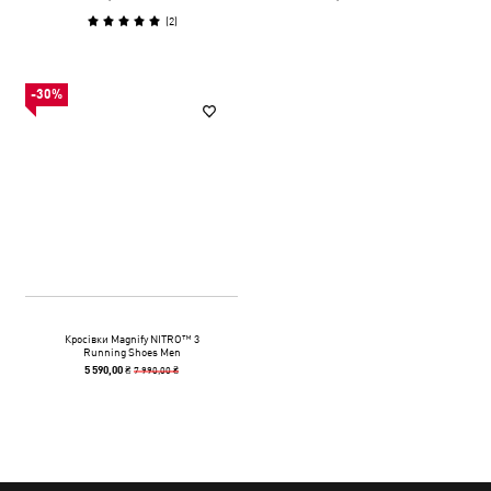
(
2
)
-30%
Кросівки Magnify NITRO™ 3
Running Shoes Men
7 990,00 ₴
5 590,00 ₴