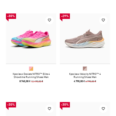
-30%
-29%
Кросівки Deviate NITRO™ Elite 4
Кросівки Velocity NITRO™ 4
Showtime Running Shoes Men
Running Shoes Men
12 490,00 ₴
6 790,00 ₴
8 740,00 ₴
4 790,00 ₴
-30%
-30%