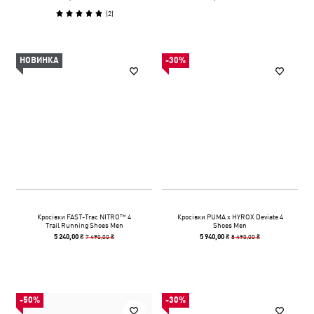
(
2
)
НОВИНКА
-30%
Кросівки FAST-Trac NITRO™ 4
Кросівки PUMA x HYROX Deviate 4
Trail Running Shoes Men
Shoes Men
7 490,00 ₴
8 490,00 ₴
5 240,00 ₴
5 940,00 ₴
-50%
-30%