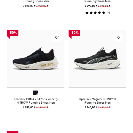
Running Shoes Men
Running Shoes Men
6 990,00 ₴
6 790,00 ₴
3 490,00 ₴
4 790,00 ₴
(
2
)
-50%
-50%
Кросівки PUMA x SAYSKY Velocity
Кросівки Magnify NITRO™ 3
NITRO™ Running Shoes Men
Running Shoes Men
8 190,00 ₴
7 490,00 ₴
4 099,00 ₴
3 740,00 ₴