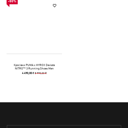
-50%
Кросівки PUMA x HYROX Deviate
NITRO™ 3 Running Shoes Men
8 990,00 ₴
4 490,00 ₴