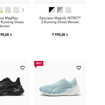
вки MagMax
Кросівки Magnify NITRO™
 Running Shoes
3 Running Shoes Women
Women
990,00 ₴
7 990,00 ₴
-50%