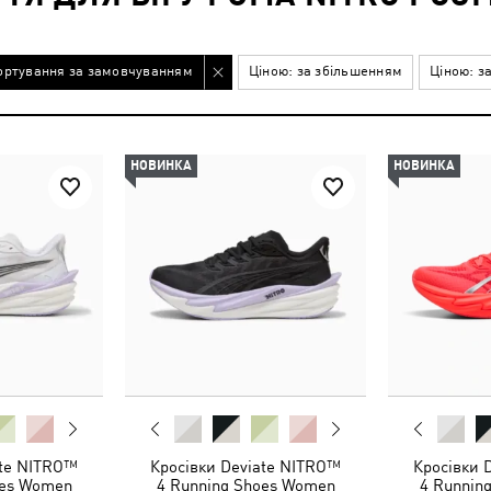
ортування за замовчуванням
Ціною: за збільшенням
Ціною: з
НОВИНКА
НОВИНКА
ate NITRO™
Кросівки Deviate NITRO™
Кросівки 
oes Women
4 Running Shoes Women
4 Runnin