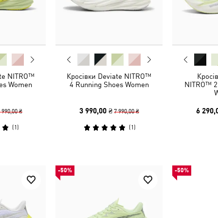
ate NITRO™
Кросівки Deviate NITRO™
Кросі
oes Women
4 Running Shoes Women
NITRO™ 2
3 990,00 ₴
6 290,
 990,00 ₴
7 990,00 ₴
(
1
)
(
1
)
-50%
-50%