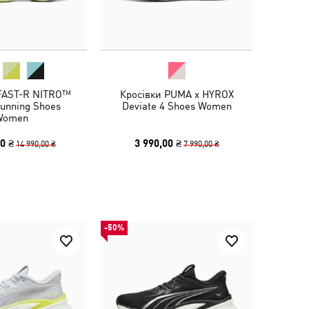
 FAST-R NITRO™
Кросівки PUMA x HYROX
Running Shoes
Deviate 4 Shoes Women
Women
0 ₴
3 990,00 ₴
14 990,00 ₴
7 990,00 ₴
-50%