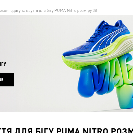
екція одягу та взуття для бігу PUMA Nitro розміру 38
ІГУ
ШЕ
ТЯ ДЛЯ БІГУ PUMA NITRO РОЗМ