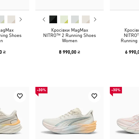
MagMax
Кросівки MagMax
Кросів
ing Shoes
NITRO™ 2 Running Shoes
NITRO™
n
Women
Running
0 ₴
8 990,00 ₴
6 990,
-30%
-30%