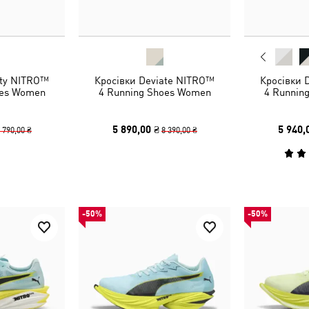
ity NITRO™
Кросівки Deviate NITRO™
Кросівки 
oes Women
4 Running Shoes Women
4 Runnin
5 890,00 ₴
5 940,
 790,00 ₴
8 390,00 ₴
-50%
-50%