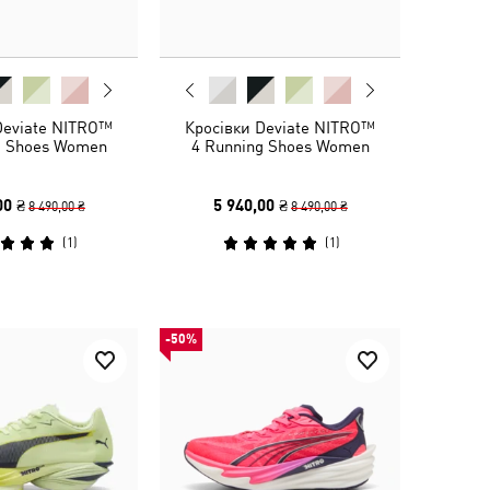
Deviate NITRO™
Кросівки Deviate NITRO™
g Shoes Women
4 Running Shoes Women
00 ₴
5 940,00 ₴
8 490,00 ₴
8 490,00 ₴
(
1
)
(
1
)
-50%