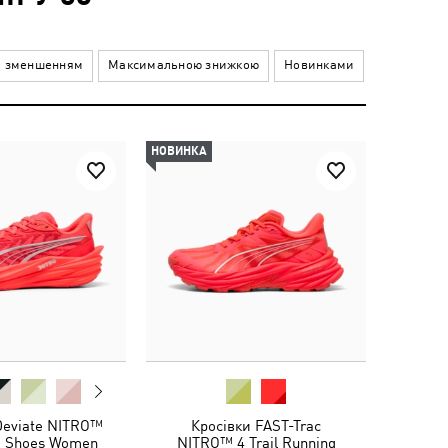
а зменшенням
Максимальною знижкою
Новинками
НОВИНКА
Deviate NITRO™
Кросівки FAST-Trac
g Shoes Women
NITRO™ 4 Trail Running