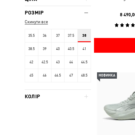
РОЗМІР
8 490,0
Скинути все
35.5
36
37
37.5
38
38.5
39
40
40.5
41
42
42.5
43
44
44.5
45
46
46.5
47
48.5
НОВИНКА
КОЛІР