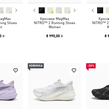
MagMax
Кросівки MagMax
Кросі
ing Shoes
NITRO™ 2 Running Shoes
NITRO™ 2
n
Women
0 ₴
8 990,00 ₴
8 
НОВИНКА
-30%