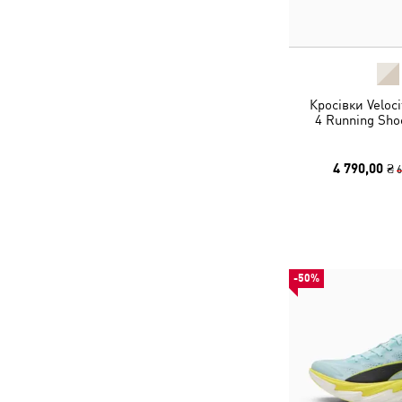
Кросівки Veloc
4 Running Sh
4 790,00 ₴
6
-50%