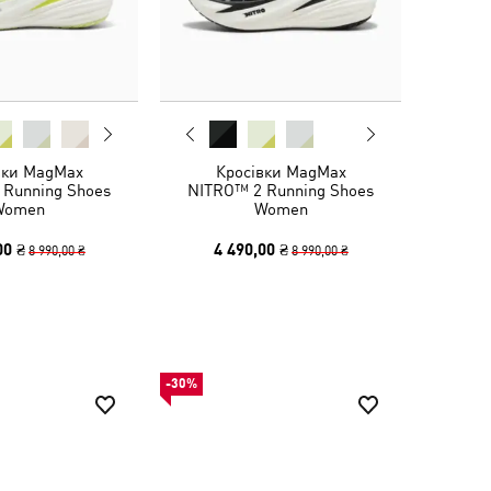
вки MagMax
Кросівки MagMax
 Running Shoes
NITRO™ 2 Running Shoes
Women
Women
00 ₴
4 490,00 ₴
8 990,00 ₴
8 990,00 ₴
-30%