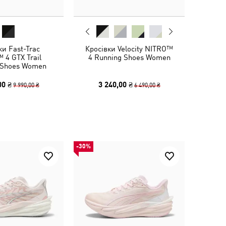
ки Fast-Trac
Кросівки Velocity NITRO™
 4 GTX Trail
4 Running Shoes Women
 Shoes Women
00 ₴
3 240,00 ₴
9 990,00 ₴
6 490,00 ₴
-30%