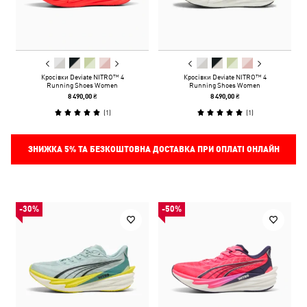
Кросівки Deviate NITRO™ 4
Кросівки Deviate NITRO™ 4
Running Shoes Women
Running Shoes Women
8 490,00 ₴
8 490,00 ₴
(
1
)
(
1
)
ЗНИЖКА
5%
ТА БЕЗКОШТОВНА ДОСТАВКА ПРИ ОПЛАТІ ОНЛАЙН
-30%
-50%