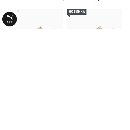
НОВИНКА
Кеди Carina 3.0 Suede
Кеди Carina Mia Suede
Sneakers Women
Sneakers Women
3990,00 ₴
3990,00 ₴
З ЦИМ ТОВАРОМ КУПУЮТЬ
НОВИНКА
НОВИНКА