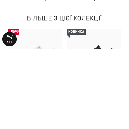
БІЛЬШЕ З ЦІЄЇ КОЛЕКЦІЇ
-50%
НОВИНКА
Дитячі кеди Carina 3.0
Дитячі кеди Carina 3.0
Sneakers Kids
Sneakers Kids
1190,00 ₴
2490,00 ₴
2390,00 ₴
З ЦИМ ТОВАРОМ КУПУЮТЬ