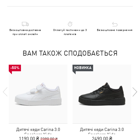
Безкоштовна доставка
Оплачуй частинами до 3
Безкоштовне повернення
при оплаті онлайн
платежів
ВАМ ТАКОЖ СПОДОБАЄТЬСЯ
-50%
НОВИНКА
Дитячі кеди Carina 3.0
Дитячі кеди Carina 3.0
Sneakers Kids
Sneakers Kids
1190,00 ₴
2490,00 ₴
2390,00 ₴