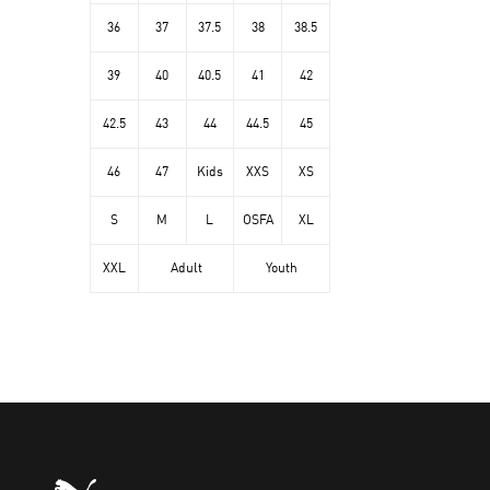
36
37
37.5
38
38.5
39
40
40.5
41
42
42.5
43
44
44.5
45
46
47
Kids
XXS
XS
S
M
L
OSFA
XL
XXL
Adult
Youth