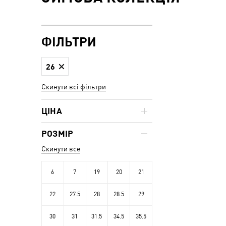
ФІЛЬТРИ
26
Скинути всі фільтри
ЦІНА
РОЗМІР
Скинути все
6
7
19
20
21
22
27.5
28
28.5
29
30
31
31.5
34.5
35.5