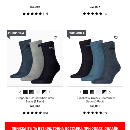
740,00 ₴
740,00 ₴
(
17
)
(
17
)
НОВИНКА
НОВИНКА
Шкарпетки Unisex Short Crew
Шкарпетки Unisex Short Crew
Socks (3 Pack)
Socks (3 Pack)
740,00 ₴
740,00 ₴
(
24
)
(
24
)
ЗНИЖКА
5%
ТА БЕЗКОШТОВНА ДОСТАВКА ПРИ ОПЛАТІ ОНЛАЙН