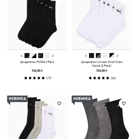
Шкарпетки PUMA 3 Pack
Шкарпетки Unisex Short Crew
Socks (3 Pack)
740,00 ₴
740,00 ₴
(
17
)
(
24
)
НОВИНКА
НОВИНКА