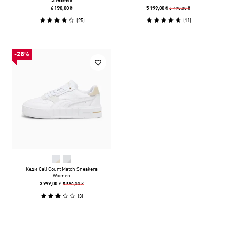
6 490,00 ₴
6 190,00 ₴
5 199,00 ₴
(
25
)
(
11
)
-28%
Кеди Cali Court Match Sneakers
Women
5 590,00 ₴
3 999,00 ₴
(
3
)