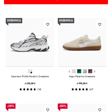
НОВИНКА
НОВИНКА
Кросівки PUMA Morphic Sneakers
Кеди Palermo Sneakers
4 490,00 ₴
4 990,00 ₴
(
18
)
(
47
)
-28%
-50%