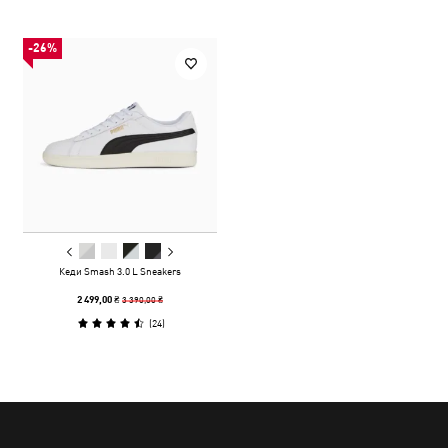
-26%
Кеди Smash 3.0 L Sneakers
3 390,00 ₴
2 499,00 ₴
(
24
)