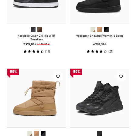
Кросівки Caven 2.0 Mid WTR
Черевики Snowbae Women’s Boots
Sneakers
4 190,00 ₴
2 999,00 ₴
4 790,00 ₴
(
11
)
(
21
)
-50%
-50%