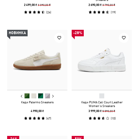
3 390,00 ₴
3 790,00 ₴
2 499,00 ₴
2 690,00 ₴
(
24
)
(
19
)
НОВИНКА
-28%
Кеди Palermo Sneakers
Кеди PUMA Cali Court Leather
Women’s Sneakers
5 590,00 ₴
4 990,00 ₴
3 999,00 ₴
(
47
)
(
10
)