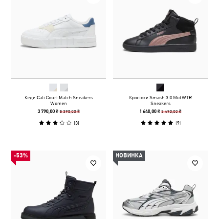
Кеди Cali Court Match Sneakers
Кросівки Smash 3.0 Mid WTR
Women
Sneakers
5 390,00 ₴
3 490,00 ₴
3 790,00 ₴
1 640,00 ₴
(
3
)
(
9
)
-53%
НОВИНКА