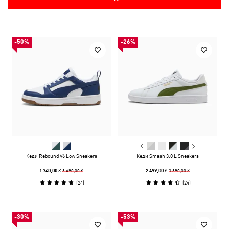
-50%
-26%
Кеди Rebound V6 Low Sneakers
Кеди Smash 3.0 L Sneakers
3 490,00 ₴
3 390,00 ₴
1 740,00 ₴
2 499,00 ₴
(
24
)
(
24
)
-30%
-53%