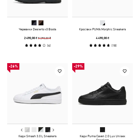
Черевики Desierto v3 Boots
Кросівки PUMA Morphic Sneakers
5 290,00 ₴
2 490,00 ₴
4 490,00 ₴
(
4
)
(
18
)
-26%
-29%
Кеди Smash 3.0 L Sneakers
Кеди Puma Caven 2.0 Lux Unisex
Sneakers