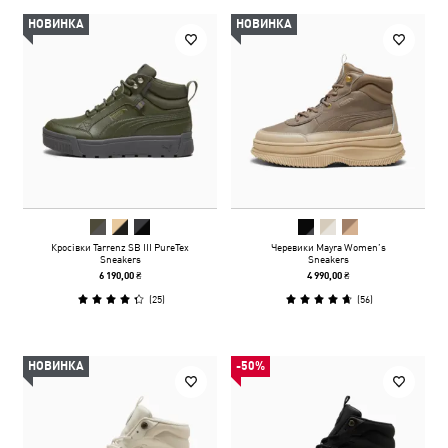
НОВИНКА
НОВИНКА
Кросівки Tarrenz SB III PureTex
Черевики Mayra Women’s
Sneakers
Sneakers
6 190,00 ₴
4 990,00 ₴
(
25
)
(
56
)
НОВИНКА
-50%