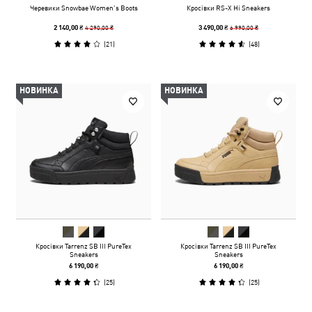
Черевики Snowbae Women’s Boots
Кросівки RS-X Hi Sneakers
4 290,00 ₴
6 990,00 ₴
2 140,00 ₴
3 490,00 ₴
(
21
)
(
48
)
НОВИНКА
НОВИНКА
Кросівки Tarrenz SB III PureTex
Кросівки Tarrenz SB III PureTex
Sneakers
Sneakers
6 190,00 ₴
6 190,00 ₴
(
25
)
(
25
)