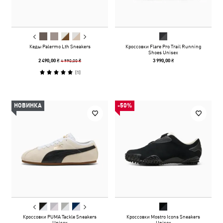
Кеды Palermo Lth Sneakers
Кроссовки Flare Pro Trail Running
Shoes Unisex
4 990,00 ₴
2 490,00 ₴
3 990,00 ₴
(
1
)
НОВИНКА
-50%
Кроссовки PUMA Tackle Sneakers
Кроссовки Mostro Icons Sneakers
Unisex
Unisex