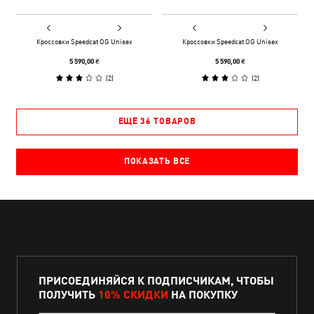
Кроссовки Speedcat OG Unisex
Кроссовки Speedcat OG Unisex
5 590,00 ₴
5 590,00 ₴
(
2
)
(
2
)
ЕЩЁ 36 ТОВАРОВ
ПОКАЗАТЬ ВСЕ
ПРИСОЕДИНЯЙСЯ К ПОДПИСЧИКАМ, ЧТОБЫ
ПОЛУЧИТЬ
10% СКИДКИ
НА ПОКУПКУ