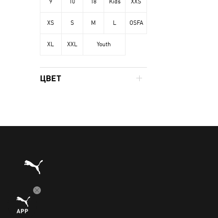
9
10
18
Kids
XXS
XS
S
M
L
OSFA
XL
XXL
Youth
ЦВЕТ