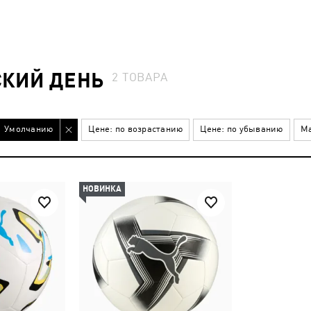
КИЙ ДЕНЬ
2
ТОВАРА
Умолчанию
Цене: по возрастанию
Цене: по убыванию
Ма
НОВИНКА