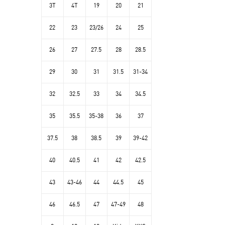
3T
4T
19
20
21
22
23
23/26
24
25
26
27
27.5
28
28.5
29
30
31
31.5
31-34
32
32.5
33
34
34.5
35
35.5
35-38
36
37
37.5
38
38.5
39
39-42
40
40.5
41
42
42.5
43
43-46
44
44.5
45
46
46.5
47
47-49
48