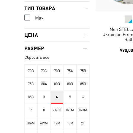
ТИП ТОВАРА
Мяч
Мяч STELLA
Ukrainian Prem
ЦЕНА
Ball
РАЗМЕР
990,00
Сбросить все
70B
70C
70D
75A
75B
75C
80A
80B
80D
85B
85C
3
4
5
6
7
8
27-30
0/1M
0/3M
3/6M
6/9M
12M
18M
2T