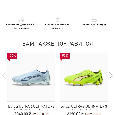
Бесплатная доставка при
Оплачивай частями до 3
Бесплатный возврат
оплате онлайн
платежей
ВАМ ТАКЖЕ ПОНРАВИТСЯ
-30%
-50%
Бутсы ULTRA 6 ULTIMATE FG
Бутсы ULTRA 6 ULTIMATE FG
Football Boots Unisex
Football Boots Unisex
9040,00 ₴
6190,00 ₴
12890,00 ₴
12390,00 ₴