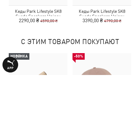
Кеды Park Lifestyle SK8
Кеды Park Lifestyle SK8
Suede Sneakers Unisex
Suede Sneakers Unisex
2290,00 ₴
3390,00 ₴
4590,00 ₴
4790,00 ₴
С ЭТИМ ТОВАРОМ ПОКУПАЮТ
НОВИНКА
-50%
Кроссовки Speedcat Mat Play
Кепка Essentials Script Dad
Sneakers Unisex
Cap
5990,00 ₴
540,00 ₴
1090,00 ₴